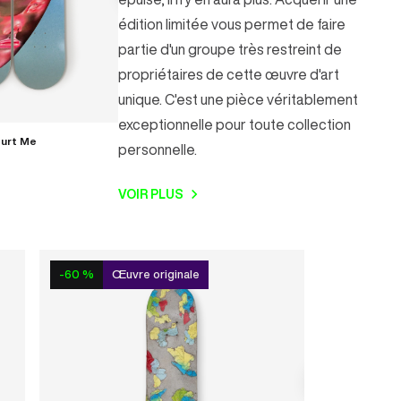
édition limitée vous permet de faire
partie d'un groupe très restreint de
propriétaires de cette œuvre d'art
unique. C'est une pièce véritablement
exceptionnelle pour toute collection
Hurt Me
Wafer-Thin Slice of Negativity
U PANIER
AJOUTER AU PANIER
personnelle.
Lulu LIN
€149,00
VOIR PLUS
-60 %
Œuvre originale
-60 %
Œ