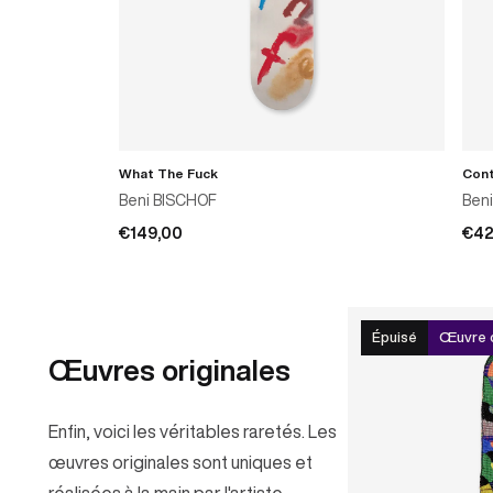
What The Fuck
Cont
AJOUTER AU PANIER
Beni BISCHOF
Ben
€149,00
€42
Épuisé
Œuvre o
Œuvres originales
Enfin, voici les véritables raretés. Les
œuvres originales sont uniques et
réalisées à la main par l'artiste.