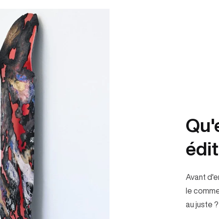
Qu'
édit
Avant d'e
le comme
au juste ?