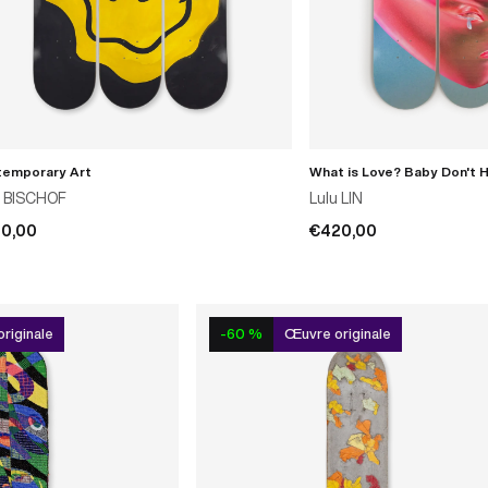
emporary Art
What is Love? Baby Don't 
AJOUTER AU PANIER
AJOUTER A
i BISCHOF
Lulu LIN
0,00
€420,00
riginale
-60 %
Œuvre originale