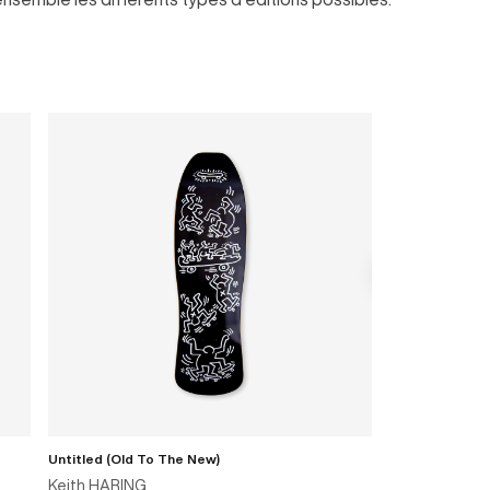
Untitled (Old To The New)
Untitled (It Ta
AJOUTER AU PANIER
A
Keith HARING
Keith HARING