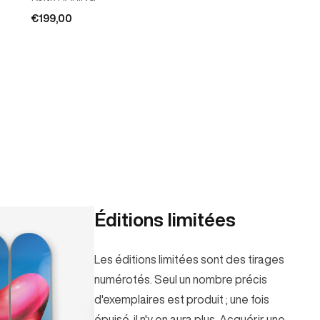
€199,00
€159,00
Éditions limitées
Édition limitée
Les éditions limitées sont des tirages
numérotés. Seul un nombre précis
d'exemplaires est produit ; une fois
épuisé, il n'y en aura plus. Acquérir une